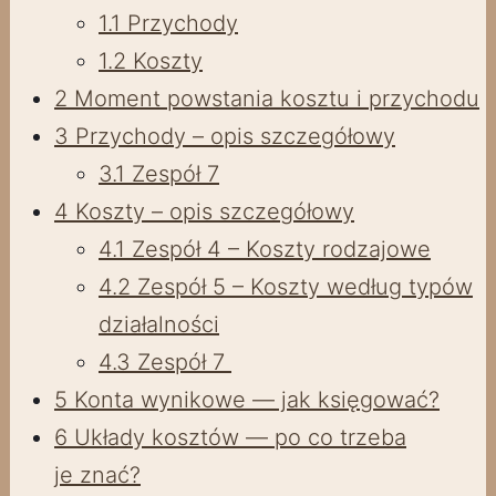
1.1
Przychody
1.2
Koszty
2
Moment powstania kosztu i przychodu
3
Przychody – opis szczegółowy
3.1
Zespół 7
4
Koszty – opis szczegółowy
4.1
Zespół 4 – Koszty rodzajowe
4.2
Zespół 5 – Koszty według typów
działalności
4.3
Zespół 7
5
Konta wynikowe — jak księgować?
6
Układy kosztów — po co trzeba
je znać?